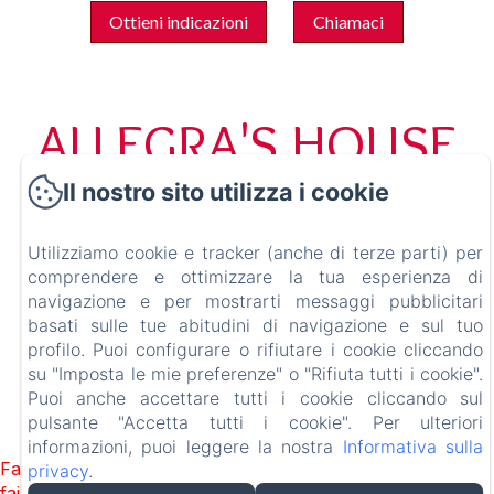
Ottieni indicazioni
Chiamaci
ALLEGRA'S HOUSE
Il nostro sito utilizza i cookie
Home
Strutture
Utilizziamo cookie e tracker (anche di terze parti) per
comprendere e ottimizzare la tua esperienza di
Contatti
navigazione e per mostrarti messaggi pubblicitari
basati sulle tue abitudini di navigazione e sul tuo
Gift Card
profilo. Puoi configurare o rifiutare i cookie cliccando
su "Imposta le mie preferenze" o "Rifiuta tutti i cookie".
Puoi anche accettare tutti i cookie cliccando sul
pulsante "Accetta tutti i cookie". Per ulteriori
Funziona con Amenitiz
informazioni, puoi leggere la nostra
Informativa sulla
Failed to load BookingEngine/index: Loading chunk 1322
privacy
.
failed. (missing: